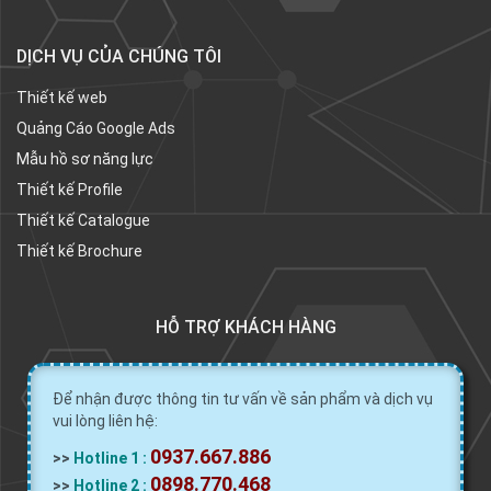
DỊCH VỤ CỦA CHÚNG TÔI
Thiết kế web
Quảng Cáo Google Ads
Mẫu hồ sơ năng lực
Thiết kế Profile
Thiết kế Catalogue
Thiết kế Brochure
HỖ TRỢ KHÁCH HÀNG
Để nhận được thông tin tư vấn về sản phẩm và dịch vụ
vui lòng liên hệ:
0937.667.886
>>
Hotline 1 :
0898.770.468
>>
Hotline 2 :