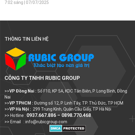
7:02 sáng
|
07/07/2025
THÔNG TIN LIÊN HỆ
CÔNG TY TNHH RUBIC GROUP
>>
VP Đồng Nai :
Số F10, KP 5A, KDC Tân Biên, P. Long Bình, Đồng
Nai
>>
VP TPHCM :
Đường số 12, P. Linh Tây, TP. Thủ Đức, TP HCM
>>
VP Hà Nội :
299 Trung Kính, Quận Cầu Giấy, TP Hà Nội
0937.667.886 – 0898.770.468
>> Hotline :
>> Email :
info@rubicgroup.com