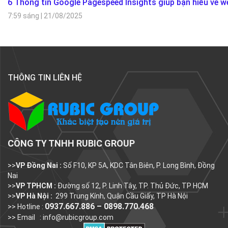
6 Thông tin Google Pagespeed Insights giúp bạn hiểu về w
7:59 sáng
|
21/08/2025
THÔNG TIN LIÊN HỆ
CÔNG TY TNHH RUBIC GROUP
>>
VP Đồng Nai :
Số F10, KP 5A, KDC Tân Biên, P. Long Bình, Đồng
Nai
>>
VP TPHCM :
Đường số 12, P. Linh Tây, TP. Thủ Đức, TP HCM
>>
VP Hà Nội :
299 Trung Kính, Quận Cầu Giấy, TP Hà Nội
0937.667.886 – 0898.770.468
>> Hotline :
>> Email :
info@rubicgroup.com