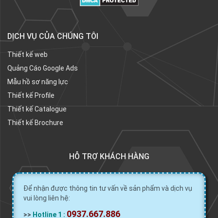
DỊCH VỤ CỦA CHÚNG TÔI
Thiết kế web
Quảng Cáo Google Ads
Mẫu hồ sơ năng lực
Thiết kế Profile
Thiết kế Catalogue
Thiết kế Brochure
HỖ TRỢ KHÁCH HÀNG
Để nhận được thông tin tư vấn về sản phẩm và dịch vụ
vui lòng liên hệ:
0937.667.886
>>
Hotline 1 :