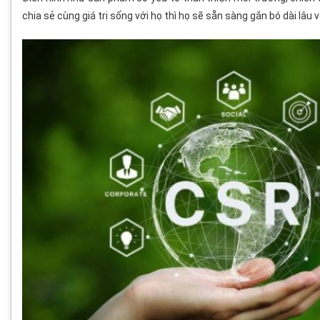
chia sẻ cùng giá trị sống với họ thì họ sẽ sẵn sàng gắn bó dài lâu v