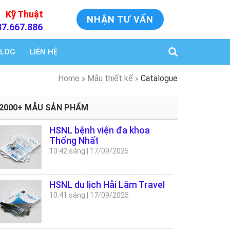
Kỹ Thuật
NHẬN TƯ VẤN
37.667.886
LOG
LIÊN HỆ
Home
»
Mẫu thiết kế
»
Catalogue
2000+ MẪU SẢN PHẨM
HSNL bệnh viện đa khoa
Thống Nhất
10:42 sáng
|
17/09/2025
HSNL du lịch Hải Lâm Travel
10:41 sáng
|
17/09/2025