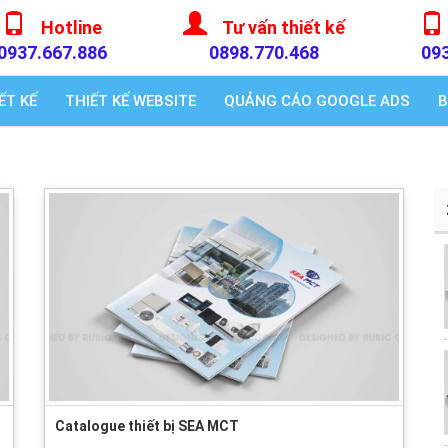
Hotline
Tư vấn thiết kế
0937.667.886
0898.770.468
09
ẾT KẾ
THIẾT KẾ WEBSITE
QUẢNG CÁO GOOGLE ADS
B
Catalogue thiết bị SEA MCT