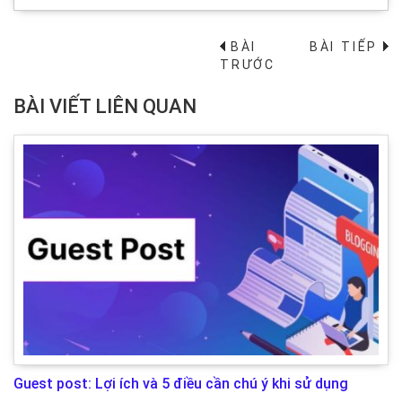
BÀI
BÀI TIẾP
→
TRƯỚC
BÀI VIẾT LIÊN QUAN
Guest post: Lợi ích và 5 điều cần chú ý khi sử dụng