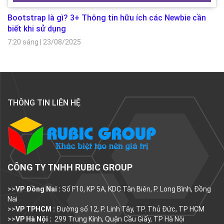
Bootstrap là gì? 3+ Thông tin hữu ích các Newbie cần
biết khi sử dụng
7:20 sáng
|
23/08/2025
THÔNG TIN LIÊN HỆ
CÔNG TY TNHH RUBIC GROUP
>>
VP Đồng Nai :
Số F10, KP 5A, KDC Tân Biên, P. Long Bình, Đồng
Nai
>>
VP TPHCM :
Đường số 12, P. Linh Tây, TP. Thủ Đức, TP HCM
>>
VP Hà Nội :
299 Trung Kính, Quận Cầu Giấy, TP Hà Nội