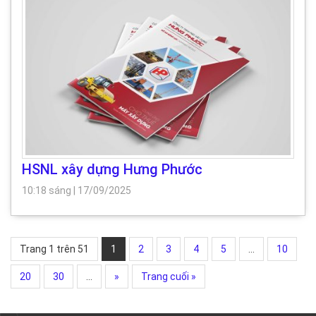
HSNL xây dựng Hưng Phước
10:18 sáng
|
17/09/2025
Trang 1 trên 51
1
2
3
4
5
...
10
20
30
...
»
Trang cuối »