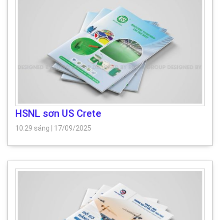
HSNL sơn US Crete
10:29 sáng
|
17/09/2025