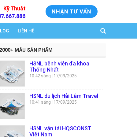
Kỹ Thuật
NHẬN TƯ VẤN
37.667.886
LOG
LIÊN HỆ
2000+ MẪU SẢN PHẨM
HSNL bệnh viện đa khoa
Thống Nhất
10:42 sáng
|
17/09/2025
HSNL du lịch Hải Lâm Travel
10:41 sáng
|
17/09/2025
HSNL vận tải HQSCONST
Việt Nam