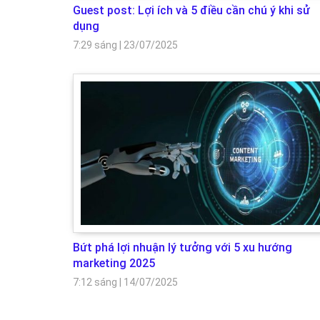
Guest post: Lợi ích và 5 điều cần chú ý khi sử
dụng
7:29 sáng
|
23/07/2025
Bứt phá lợi nhuận lý tưởng với 5 xu hướng
marketing 2025
7:12 sáng
|
14/07/2025