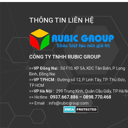
THÔNG TIN LIÊN HỆ
CÔNG TY TNHH RUBIC GROUP
>>
VP Đồng Nai :
Số F10, KP 5A, KDC Tân Biên, P. Long
Bình, Đồng Nai
>>
VP TPHCM :
Đường số 12, P. Linh Tây, TP. Thủ Đức,
TP HCM
>>
VP Hà Nội :
299 Trung Kính, Quận Cầu Giấy, TP Hà N
0937.667.886 – 0898.770.468
>> Hotline :
>> Email :
info@rubicgroup.com