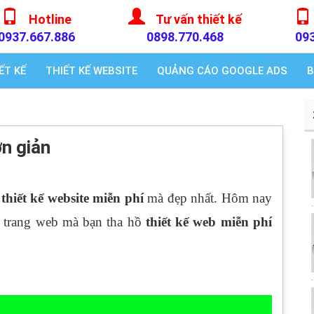
Hotline
Tư vấn thiết kế
0937.667.886
0898.770.468
09
ẾT KẾ
THIẾT KẾ WEBSITE
QUẢNG CÁO GOOGLE ADS
B
ơn giản
n
thiết kế website miễn phí
mà đẹp nhất. Hôm nay
ố trang web mà bạn tha hồ
thiết kế web miễn phí