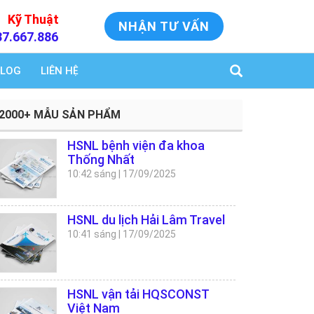
Kỹ Thuật
NHẬN TƯ VẤN
37.667.886
LOG
LIÊN HỆ
2000+ MẪU SẢN PHẨM
HSNL bệnh viện đa khoa
Thống Nhất
10:42 sáng
|
17/09/2025
HSNL du lịch Hải Lâm Travel
10:41 sáng
|
17/09/2025
HSNL vận tải HQSCONST
Việt Nam