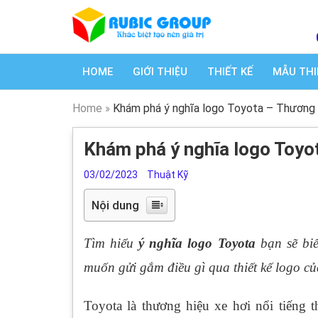
HOME
GIỚI THIỆU
THIẾT KẾ
MẪU THI
Home
»
Khám phá ý nghĩa logo Toyota – Thương 
Khám phá ý nghĩa logo Toyo
03/02/2023
Thuật Kỹ
Nội dung
Tìm hiểu
ý nghĩa logo Toyota
bạn sẽ biế
muốn gửi gắm điều gì qua thiết kế logo củ
Toyota là thương hiệu xe hơi nổi tiếng t