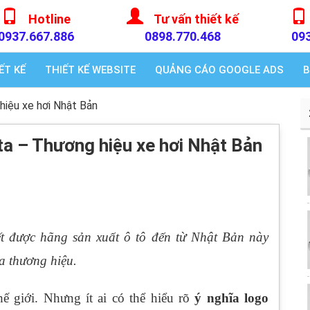
Hotline
Tư vấn thiết kế
0937.667.886
0898.770.468
09
ẾT KẾ
THIẾT KẾ WEBSITE
QUẢNG CÁO GOOGLE ADS
B
hiệu xe hơi Nhật Bản
ta – Thương hiệu xe hơi Nhật Bản
t được hãng sản xuất ô tô đến từ Nhật Bản này
a thương hiệu.
hế giới. Nhưng ít ai có thể hiểu rõ
ý nghĩa logo