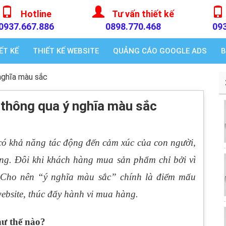
Hotline
Tư vấn thiết kế
0937.667.886
0898.770.468
09
ẾT KẾ
THIẾT KẾ WEBSITE
QUẢNG CÁO GOOGLE ADS
B
nghĩa màu sắc
 thông qua ý nghĩa màu sắc
 có khả năng tác động đến cảm xúc của con người,
ng.
Đôi khi khách hàng mua sản phẩm chỉ bởi vì
 Cho nên “ý nghĩa màu sắc” chính là điểm mấu
website, thúc đẩy hành vi mua hàng.
hư thế nào?