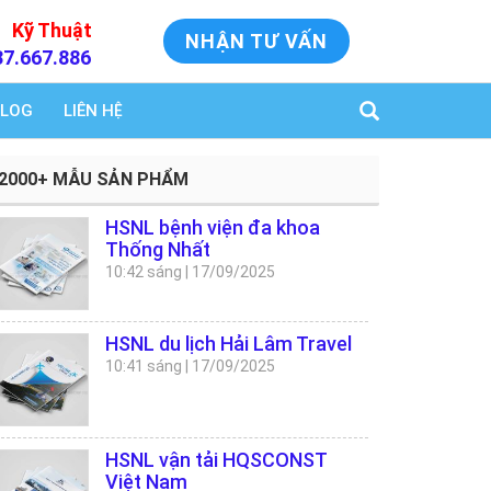
Kỹ Thuật
NHẬN TƯ VẤN
37.667.886
LOG
LIÊN HỆ
2000+ MẪU SẢN PHẨM
HSNL bệnh viện đa khoa
Thống Nhất
10:42 sáng
|
17/09/2025
HSNL du lịch Hải Lâm Travel
10:41 sáng
|
17/09/2025
HSNL vận tải HQSCONST
Việt Nam