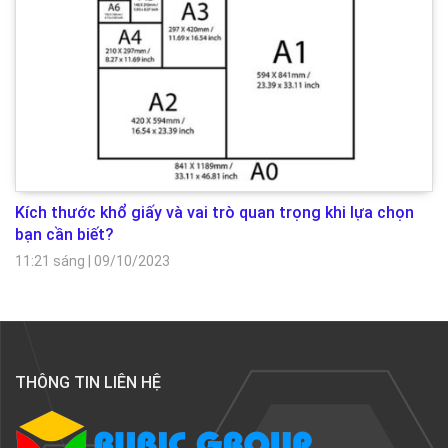
Kích thước khổ giấy và vai trò quan trọng khi lựa chọn
bạn cần biết?
11:21 sáng
|
09/10/2023
THÔNG TIN LIÊN HỆ