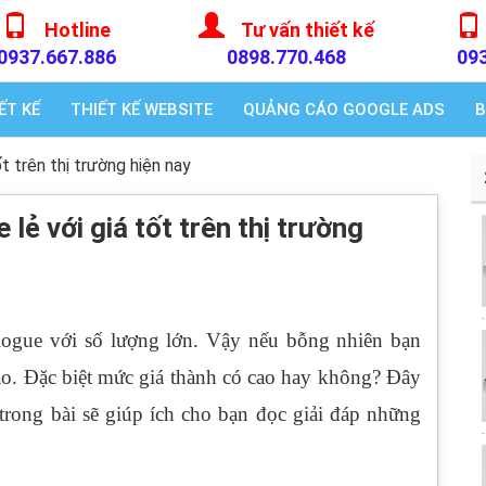
Hotline
Tư vấn thiết kế
0937.667.886
0898.770.468
09
ẾT KẾ
THIẾT KẾ WEBSITE
QUẢNG CÁO GOOGLE ADS
B
ốt trên thị trường hiện nay
 lẻ với giá tốt trên thị trường
logue với số lượng lớn. Vậy nếu bỗng nhiên bạn
nào. Đặc biệt mức giá thành có cao hay không? Đây
 trong bài sẽ giúp ích cho bạn đọc giải đáp những