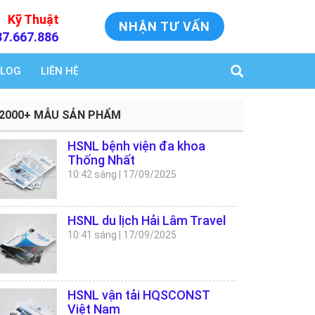
Kỹ Thuật
NHẬN TƯ VẤN
37.667.886
LOG
LIÊN HỆ
2000+ MẪU SẢN PHẨM
HSNL bệnh viện đa khoa
Thống Nhất
10:42 sáng
|
17/09/2025
HSNL du lịch Hải Lâm Travel
10:41 sáng
|
17/09/2025
HSNL vận tải HQSCONST
Việt Nam