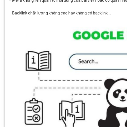
– Meta không liên quan tới nội dung của bài viết hoặc có quá nhiều
– Backlink chất lượng không cao hay không có backlink,…