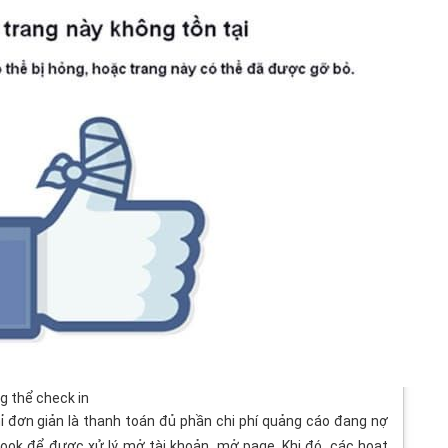
g thể check in
hỉ đơn giản là thanh toán đủ phần chi phí quảng cáo đang nợ
ook để được xử lý mở tài khoản, mở page. Khi đó, các hoạt