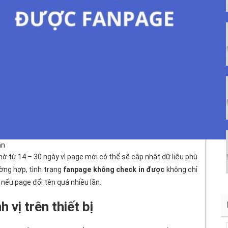
ần
ờ từ 14 – 30 ngày vì page mới có thể sẽ cập nhật dữ liệu phù
ường hợp, tình trạng
fanpage không check in được
không chỉ
 nếu page đổi tên quá nhiều lần.
 vị trên thiết bị