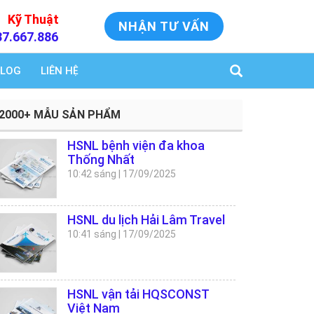
Kỹ Thuật
NHẬN TƯ VẤN
37.667.886
LOG
LIÊN HỆ
2000+ MẪU SẢN PHẨM
HSNL bệnh viện đa khoa
Thống Nhất
10:42 sáng
|
17/09/2025
HSNL du lịch Hải Lâm Travel
10:41 sáng
|
17/09/2025
HSNL vận tải HQSCONST
Việt Nam