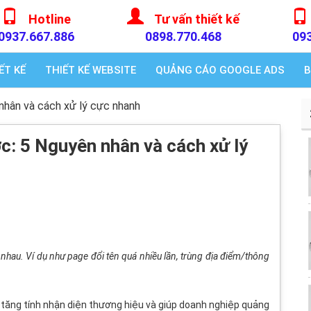
Hotline
Tư vấn thiết kế
0937.667.886
0898.770.468
09
ẾT KẾ
THIẾT KẾ WEBSITE
QUẢNG CÁO GOOGLE ADS
B
nhân và cách xử lý cực nhanh
c: 5 Nguyên nhân và cách xử lý
nhau. Ví dụ như page đổi tên quá nhiều lần, trùng địa điểm/thông
 tăng tính nhận diện thương hiệu và giúp doanh nghiệp quảng