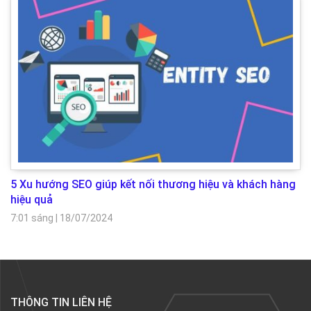
5 Xu hướng SEO giúp kết nối thương hiệu và khách hàng
hiệu quả
7:01 sáng
|
18/07/2024
THÔNG TIN LIÊN HỆ