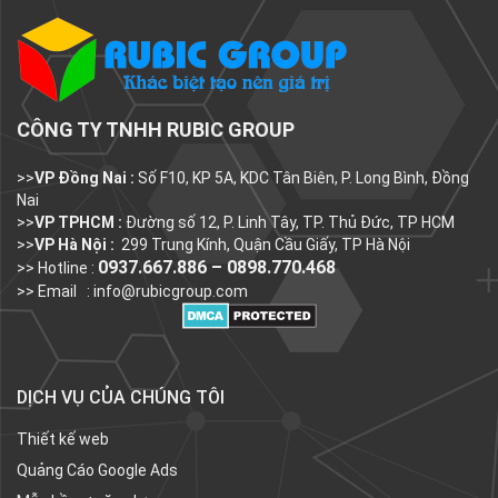
CÔNG TY TNHH RUBIC GROUP
>>
VP Đồng Nai :
Số F10, KP 5A, KDC Tân Biên, P. Long Bình, Đồng
Nai
>>
VP TPHCM :
Đường số 12, P. Linh Tây, TP. Thủ Đức, TP HCM
>>
VP Hà Nội :
299 Trung Kính, Quận Cầu Giấy, TP Hà Nội
0937.667.886 – 0898.770.468
>> Hotline :
>> Email :
info@rubicgroup.com
DỊCH VỤ CỦA CHÚNG TÔI
Thiết kế web
Quảng Cáo Google Ads