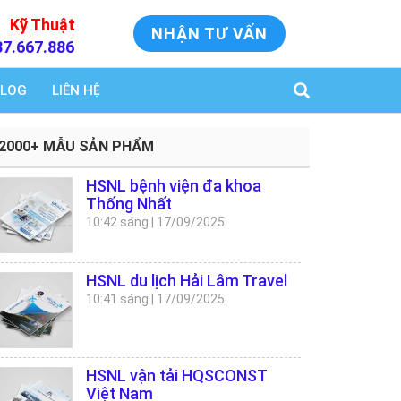
Kỹ Thuật
NHẬN TƯ VẤN
37.667.886
LOG
LIÊN HỆ
2000+ MẪU SẢN PHẨM
HSNL bệnh viện đa khoa
Thống Nhất
10:42 sáng
|
17/09/2025
HSNL du lịch Hải Lâm Travel
10:41 sáng
|
17/09/2025
HSNL vận tải HQSCONST
Việt Nam