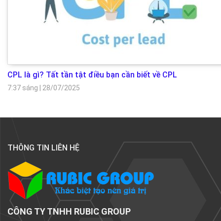
CPL là gì? Tất tần tật điều bạn cần biết về CPL
7:37 sáng
|
28/07/2025
THÔNG TIN LIÊN HỆ
CÔNG TY TNHH RUBIC GROUP