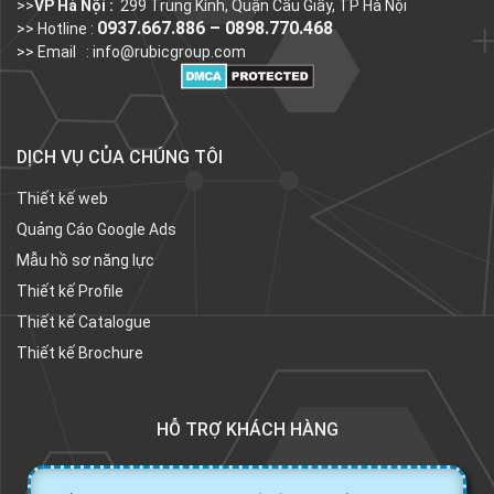
>>
VP Hà Nội :
299 Trung Kính, Quận Cầu Giấy, TP Hà Nội
0937.667.886 – 0898.770.468
>> Hotline :
>> Email :
info@rubicgroup.com
DỊCH VỤ CỦA CHÚNG TÔI
Thiết kế web
Quảng Cáo Google Ads
Mẫu hồ sơ năng lực
Thiết kế Profile
Thiết kế Catalogue
Thiết kế Brochure
HỖ TRỢ KHÁCH HÀNG