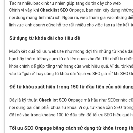
Tạo ra nhiều backlink tự nhiên giúp tăng độ tin cậy cho web
Chính vì vậy, khi
Checklist SEO
Onpage, bạn nên xây dựng những 
nội dung mang tính hữu ích. Ngoài ra, việc tham gia vào những di
lĩnh vực kinh doanh cũng hỗ trợ rất nhiều cho việc tạo ra liên kết 
Sử dụng từ khóa dài cho tiêu đề
Muốn kết quả tối ưu website như mong đợi thì những từ khóa dài 
bạn hãy thêm từ hay cụm từ có liên quan vào đó. Tốt nhất là nh
khóa chính để giúp tăng thứ hạng của web hiệu quả. Ví dụ, từ khó
vào từ “giá rẻ” hay dùng từ khóa dài “dịch vụ SEO giá rẻ” khi SEO 
Để từ khóa xuất hiện trong 150 từ đầu tiên của nội dun
Đây là kỹ thuật
Checklist SEO
Onpage mà hầu như SEOer nào cũn
nội dung bài cần phải chứa từ khóa. Ví dụ, từ khóa cần SEO trong
đặt nó vào trong khoảng 100 từ đầu tiên để tối ưu SEO hiệu quả h
Tối ưu SEO Onpage bằng cách sử dụng từ khóa trong t