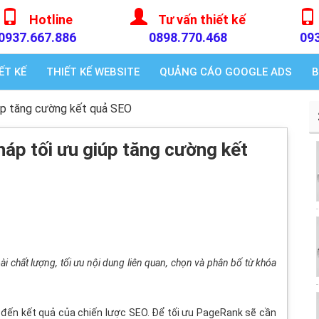
Hotline
Tư vấn thiết kế
0937.667.886
0898.770.468
09
ẾT KẾ
THIẾT KẾ WEBSITE
QUẢNG CÁO GOOGLE ADS
B
úp tăng cường kết quả SEO
áp tối ưu giúp tăng cường kết
i chất lượng, tối ưu nội dung liên quan, chọn và phân bố từ khóa
h đến kết quả của chiến lược SEO. Để tối ưu PageRank sẽ cần