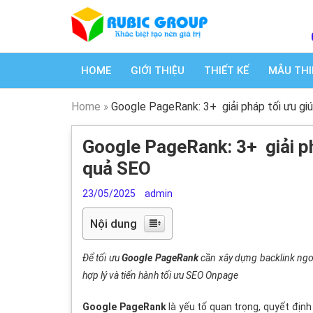
HOME
GIỚI THIỆU
THIẾT KẾ
MẪU THI
Home
»
Google PageRank: 3+ giải pháp tối ưu gi
Google PageRank: 3+ giải ph
quả SEO
23/05/2025
admin
Nội dung
Để tối ưu
Google PageRank
cần xây dựng backlink ngoà
hợp lý và tiến hành tối ưu SEO Onpage
Google PageRank
là yếu tố quan trọng, quyết địn