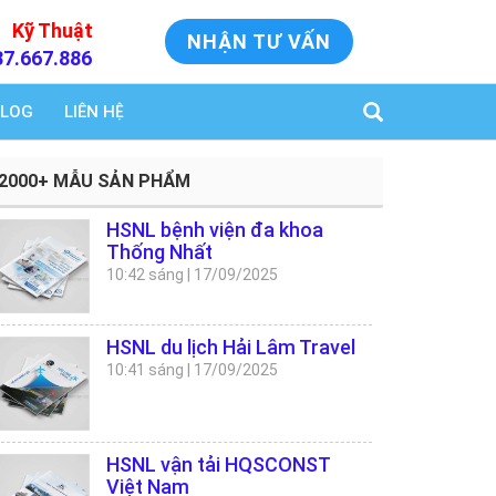
Kỹ Thuật
NHẬN TƯ VẤN
37.667.886
LOG
LIÊN HỆ
2000+ MẪU SẢN PHẨM
HSNL bệnh viện đa khoa
Thống Nhất
10:42 sáng
|
17/09/2025
HSNL du lịch Hải Lâm Travel
10:41 sáng
|
17/09/2025
HSNL vận tải HQSCONST
Việt Nam