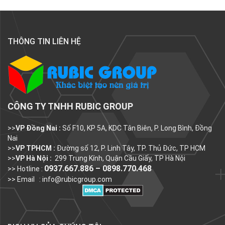
THÔNG TIN LIÊN HỆ
CÔNG TY TNHH RUBIC GROUP
>>
VP Đồng Nai :
Số F10, KP 5A, KDC Tân Biên, P. Long Bình, Đồng
Nai
>>
VP TPHCM :
Đường số 12, P. Linh Tây, TP. Thủ Đức, TP HCM
>>
VP Hà Nội :
299 Trung Kính, Quận Cầu Giấy, TP Hà Nội
0937.667.886 – 0898.770.468
>> Hotline :
>> Email :
info@rubicgroup.com