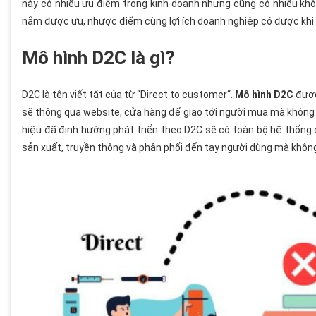
này có nhiều ưu điểm trong kinh doanh nhưng cũng có nhiều khó
nắm được ưu, nhược điểm cùng lợi ích doanh nghiệp có được khi
Mô hình D2C là gì?
D2C là tên viết tắt của từ “Direct to customer“.
Mô hình D2C
được
sẽ thông qua website, cửa hàng để giao tới người mua mà không 
hiệu đã định hướng phát triển theo D2C sẽ có toàn bộ hệ thống c
sản xuất, truyền thông và phân phối đến tay người dùng mà không