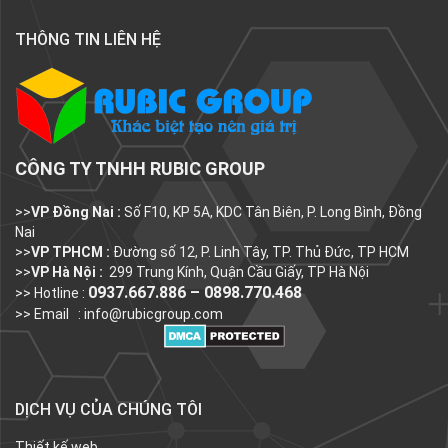
THÔNG TIN LIÊN HỆ
CÔNG TY TNHH RUBIC GROUP
>>
VP Đồng Nai :
Số F10, KP 5A, KDC Tân Biên, P. Long Bình, Đồng
Nai
>>
VP TPHCM :
Đường số 12, P. Linh Tây, TP. Thủ Đức, TP HCM
>>
VP Hà Nội :
299 Trung Kính, Quận Cầu Giấy, TP Hà Nội
0937.667.886 – 0898.770.468
>> Hotline :
>> Email :
info@rubicgroup.com
DỊCH VỤ CỦA CHÚNG TÔI
Thiết kế web