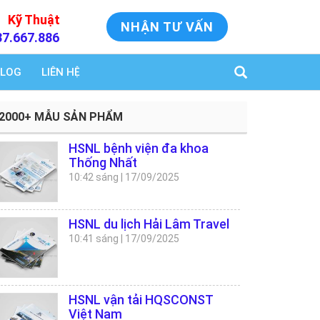
Kỹ Thuật
NHẬN TƯ VẤN
37.667.886
LOG
LIÊN HỆ
2000+ MẪU SẢN PHẨM
HSNL bệnh viện đa khoa
Thống Nhất
10:42 sáng
|
17/09/2025
HSNL du lịch Hải Lâm Travel
10:41 sáng
|
17/09/2025
HSNL vận tải HQSCONST
Việt Nam