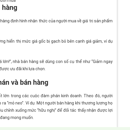
gười mua
n hàng
 hàng định hình nhận thức của người mua về giá trị sản phẩm
ờng hiển thị mức giá gốc bị gạch bỏ bên cạnh giá giảm, ví dụ
iá lớn!”, nhà bán hàng sẽ dùng con số cụ thể như “Giảm ngay
ược ưu đãi khi lựa chọn.
hán và bán hàng
ất lớn trong các cuộc đàm phán kinh doanh. Theo đó, người
 ra “mỏ neo”. Ví dụ: Một người bán hàng khi thương lượng họ
iều chỉnh xuống mức “hữu nghị” để đối tác thấy nhận được lợi
án đang mong muốn.