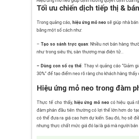
Hiệu ứng mỏ neo giúp định hướng quyết định của n
Tối ưu chiến dịch tiếp thị & bá
Trong quảng cáo,
hiệu ứng mỏ neo
sẽ giúp nhà bán
bằng một số cách như:
–
Tạo so sánh trực quan
: Nhiều nơi bán hàng thư
như trong siêu thị, sàn thương mại điện tử…
– Dùng con số cụ thể
: Thay vì quảng cáo “Giảm g
30%” để tạo điểm neo rõ ràng cho khách hàng thấy đ
Hiệu ứng mỏ neo trong đàm p
Thực tế cho thấy,
hiệu ứng mỏ neo
có hiệu quả r
đàm phán đầu tiên thường có lợi thế lớn hơn do tạo
có thể đưa ra giá cao hơn dự kiến. Sau đó, họ sẽ đ
nhưng thực chất mức giá đó lại là giá mà người b