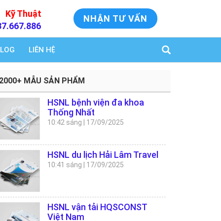
Kỹ Thuật
NHẬN TƯ VẤN
37.667.886
LOG
LIÊN HỆ
2000+ MẪU SẢN PHẨM
HSNL bệnh viện đa khoa
Thống Nhất
10:42 sáng
|
17/09/2025
HSNL du lịch Hải Lâm Travel
10:41 sáng
|
17/09/2025
HSNL vận tải HQSCONST
Việt Nam