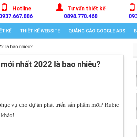
Hotline
Tư vấn thiết kế
0937.667.886
0898.770.468
09
ẾT KẾ
THIẾT KẾ WEBSITE
QUẢNG CÁO GOOGLE ADS
B
22 là bao nhiêu?
 mới nhất 2022 là bao nhiêu?
hục vụ cho dự án phát triển sản phẩm mới? Rubic
 khảo!