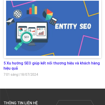
5 Xu hướng SEO giúp kết nối thương hiệu và khách hàng
hiệu quả
7:01 sáng
|
18/07/2024
THÔNG TIN LIÊN HỆ