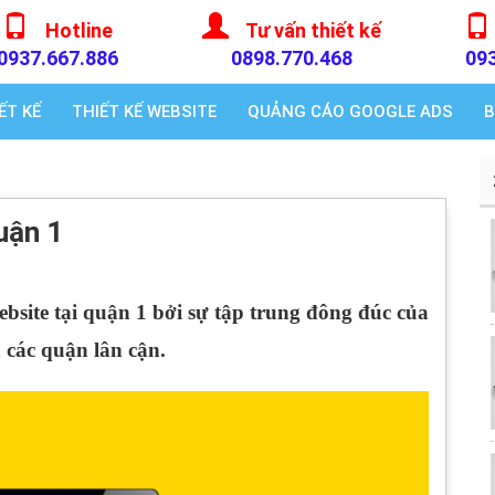
Hotline
Tư vấn thiết kế
0937.667.886
0898.770.468
09
ẾT KẾ
THIẾT KẾ WEBSITE
QUẢNG CÁO GOOGLE ADS
B
uận 1
ebsite tại quận 1
bởi sự tập trung đông đúc của
 các quận lân cận.