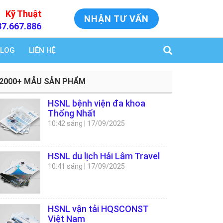
Kỹ Thuật
NHẬN TƯ VẤN
37.667.886
LOG
LIÊN HỆ
2000+ MẪU SẢN PHẨM
HSNL bệnh viện đa khoa
Thống Nhất
10:42 sáng
|
17/09/2025
HSNL du lịch Hải Lâm Travel
10:41 sáng
|
17/09/2025
HSNL vận tải HQSCONST
Việt Nam