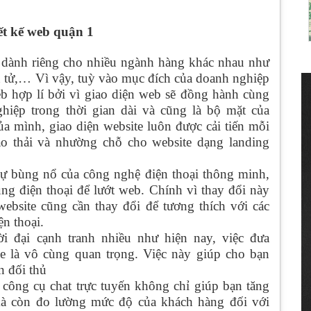
ết kế web quận 1
e dành riêng cho nhiều ngành hàng khác nhau như
ện tử,… Vì vậy, tuỳ vào mục đích của doanh nghiệp
 hợp lí bởi vì giao diện web sẽ đồng hành cùng
hiệp trong thời gian dài và cũng là bộ mặt của
a mình, giao diện website luôn được cải tiến mỗi
ào thải và nhường chỗ cho website dạng landing
 sự bùng nổ của công nghệ điện thoại thông minh,
g điện thoại để lướt web. Chính vì thay đổi này
website cũng cần thay đổi để tương thích với các
ện thoại.
 đại cạnh tranh nhiều như hiện nay, việc đưa
le là vô cùng quan trọng. Việc này giúp cho bạn
n đối thủ
 công cụ chat trực tuyến không chỉ giúp bạn tăng
 mà còn đo lường mức độ của khách hàng đối với