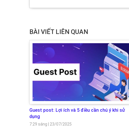
BÀI VIẾT LIÊN QUAN
Guest post: Lợi ích và 5 điều cần chú ý khi sử
dụng
7:29 sáng
|
23/07/2025