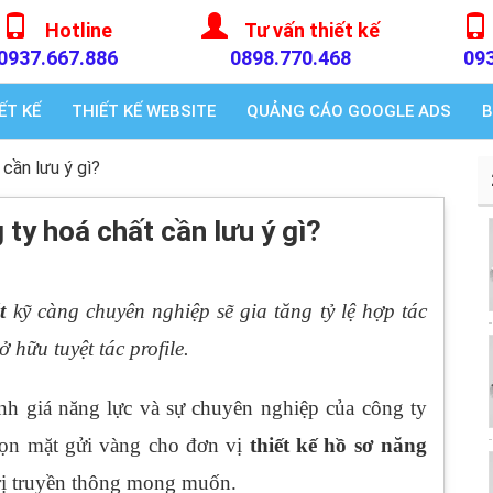
Hotline
Tư vấn thiết kế
0937.667.886
0898.770.468
09
ẾT KẾ
THIẾT KẾ WEBSITE
QUẢNG CÁO GOOGLE ADS
B
cần lưu ý gì?
 ty hoá chất cần lưu ý gì?
ất
kỹ càng chuyên nghiệp sẽ gia tăng tỷ lệ hợp tác
 hữu tuyệt tác profile.
nh giá năng lực và sự chuyên nghiệp của công ty
họn mặt gửi vàng cho đơn vị
thiết kế hồ sơ năng
trị truyền thông mong muốn.