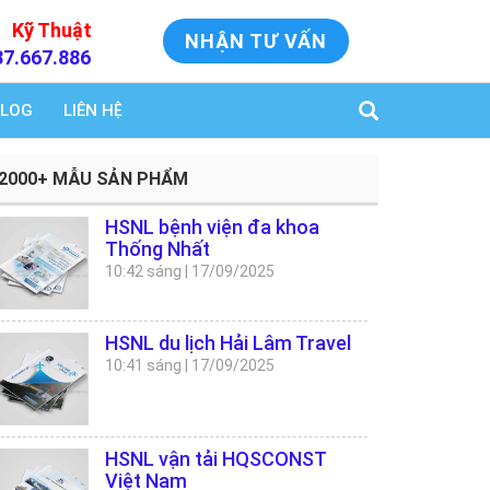
Kỹ Thuật
NHẬN TƯ VẤN
37.667.886
LOG
LIÊN HỆ
2000+ MẪU SẢN PHẨM
HSNL bệnh viện đa khoa
Thống Nhất
10:42 sáng
|
17/09/2025
HSNL du lịch Hải Lâm Travel
10:41 sáng
|
17/09/2025
HSNL vận tải HQSCONST
Việt Nam