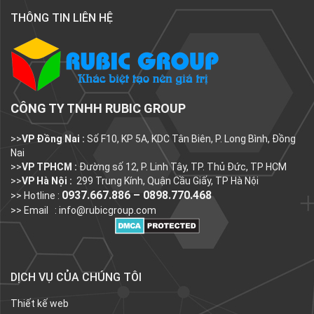
THÔNG TIN LIÊN HỆ
CÔNG TY TNHH RUBIC GROUP
>>
VP Đồng Nai :
Số F10, KP 5A, KDC Tân Biên, P. Long Bình, Đồng
Nai
>>
VP TPHCM :
Đường số 12, P. Linh Tây, TP. Thủ Đức, TP HCM
>>
VP Hà Nội :
299 Trung Kính, Quận Cầu Giấy, TP Hà Nội
0937.667.886 – 0898.770.468
>> Hotline :
>> Email :
info@rubicgroup.com
DỊCH VỤ CỦA CHÚNG TÔI
Thiết kế web