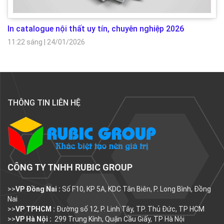
In catalogue nội thất uy tín, chuyên nghiệp 2026
11:22 sáng
|
24/01/2026
THÔNG TIN LIÊN HỆ
CÔNG TY TNHH RUBIC GROUP
>>
VP Đồng Nai :
Số F10, KP 5A, KDC Tân Biên, P. Long Bình, Đồng
Nai
>>
VP TPHCM :
Đường số 12, P. Linh Tây, TP. Thủ Đức, TP HCM
>>
VP Hà Nội :
299 Trung Kính, Quận Cầu Giấy, TP Hà Nội