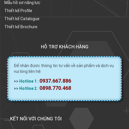
Mẫu hồ sơ năng lực
Thiết kế Profile
Thiết kế Catalogue
Thiết kế Brochure
HỖ TRỢ KHÁCH HÀNG
Để nhận được thông tin tư vấn về sản phẩm và dịch vụ
vui lòng liên hệ:
0937.667.886
>>
Hotline 1 :
0898.770.468
>>
Hotline 2 :
.....KẾT NỐI VỚI CHÚNG TÔI