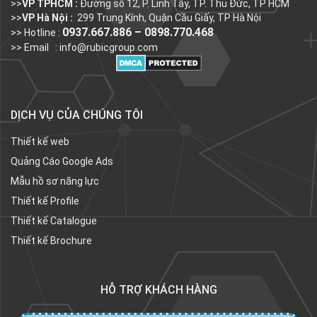
>>
VP TPHCM :
Đường số 12, P. Linh Tây, TP. Thủ Đức, TP HCM
>>
VP Hà Nội :
299 Trung Kính, Quận Cầu Giấy, TP Hà Nội
0937.667.886 – 0898.770.468
>> Hotline :
>> Email :
info@rubicgroup.com
DỊCH VỤ CỦA CHÚNG TÔI
Thiết kế web
Quảng Cáo Google Ads
Mẫu hồ sơ năng lực
Thiết kế Profile
Thiết kế Catalogue
Thiết kế Brochure
HỖ TRỢ KHÁCH HÀNG