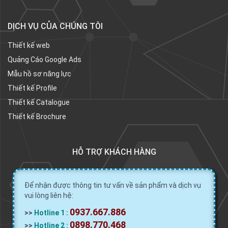
DỊCH VỤ CỦA CHÚNG TÔI
Thiết kế web
Quảng Cáo Google Ads
Mẫu hồ sơ năng lực
Thiết kế Profile
Thiết kế Catalogue
Thiết kế Brochure
HỖ TRỢ KHÁCH HÀNG
Để nhận được thông tin tư vấn về sản phẩm và dịch vụ
vui lòng liên hệ:
0937.667.886
>>
Hotline 1 :
0898.770.468
>>
Hotline 2 :