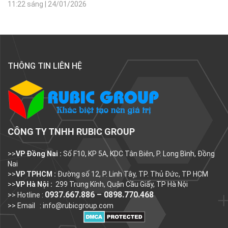
11:22 sáng
|
24/01/2026
THÔNG TIN LIÊN HỆ
CÔNG TY TNHH RUBIC GROUP
>>
VP Đồng Nai :
Số F10, KP 5A, KDC Tân Biên, P. Long Bình, Đồng
Nai
>>
VP TPHCM :
Đường số 12, P. Linh Tây, TP. Thủ Đức, TP HCM
>>
VP Hà Nội :
299 Trung Kính, Quận Cầu Giấy, TP Hà Nội
0937.667.886 – 0898.770.468
>> Hotline :
>> Email :
info@rubicgroup.com