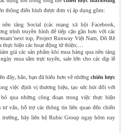
tác động lớn trong tổng thể
chiến lược marketing
uyền thông điển hình được đơn vị áp dụng gồm:
i nền tảng Social (các mạng xã hội Facebook,
ơng trình truyền hình để tiếp cận gần hơn với các
etnam’next top, Project Runway Việt Nam, Đồ Rê
 thực hiện các hoạt động từ thiện;…
Giảm giá các sản phẩm khi mua hàng qua nền tảng
i ngày mua sắm trực tuyến, sale lớn cho các dịp lễ
ên đây, hẳn, bạn đã hiểu hơn về những
chiến lược
ong việc định vị thương hiệu, tạo sức hút đối với
ể bỏ qua những công đoạn trong việc thực hiện
 tư vấn, hỗ trợ các thông tin liên quan đến chiến
ị trường, hãy liên hệ Rubic Group ngay hôm nay