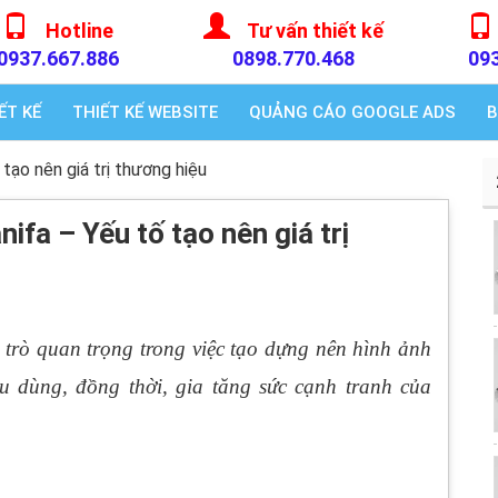
Hotline
Tư vấn thiết kế
0937.667.886
0898.770.468
09
ẾT KẾ
THIẾT KẾ WEBSITE
QUẢNG CÁO GOOGLE ADS
B
tạo nên giá trị thương hiệu
ifa – Yếu tố tạo nên giá trị
 trò quan trọng trong việc tạo dựng nên hình ảnh
u dùng, đồng thời, gia tăng sức cạnh tranh của