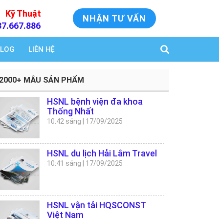
Kỹ Thuật
NHẬN TƯ VẤN
37.667.886
LOG
LIÊN HỆ
2000+ MẪU SẢN PHẨM
HSNL bệnh viện đa khoa
Thống Nhất
10:42 sáng
|
17/09/2025
HSNL du lịch Hải Lâm Travel
10:41 sáng
|
17/09/2025
HSNL vận tải HQSCONST
Việt Nam