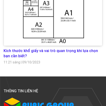
Kích thước khổ giấy và vai trò quan trọng khi lựa chọn
bạn cần biết?
11:21 sáng
|
09/10/2023
THÔNG TIN LIÊN HỆ