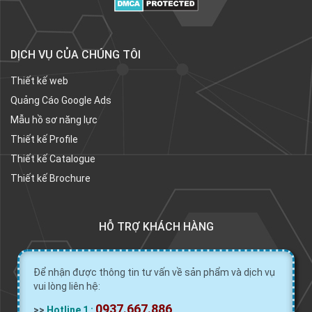
DỊCH VỤ CỦA CHÚNG TÔI
Thiết kế web
Quảng Cáo Google Ads
Mẫu hồ sơ năng lực
Thiết kế Profile
Thiết kế Catalogue
Thiết kế Brochure
HỖ TRỢ KHÁCH HÀNG
Để nhận được thông tin tư vấn về sản phẩm và dịch vụ
vui lòng liên hệ:
0937.667.886
>>
Hotline 1 :