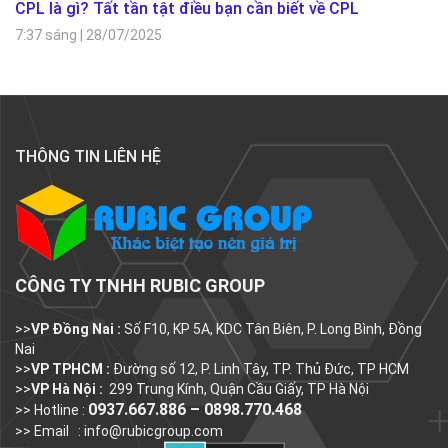
CPL là gì? Tất tần tật điều bạn cần biết về CPL
7:37 sáng
|
28/07/2025
THÔNG TIN LIÊN HỆ
CÔNG TY TNHH RUBIC GROUP
>>
VP Đồng Nai :
Số F10, KP 5A, KDC Tân Biên, P. Long Bình, Đồng
Nai
>>
VP TPHCM :
Đường số 12, P. Linh Tây, TP. Thủ Đức, TP HCM
>>
VP Hà Nội :
299 Trung Kính, Quận Cầu Giấy, TP Hà Nội
0937.667.886 – 0898.770.468
>> Hotline :
>> Email :
info@rubicgroup.com