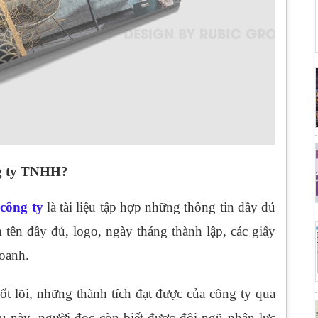
ng ty TNHH?
 công ty
là tài liệu tập hợp những thông tin đầy đủ
tên đầy đủ, logo, ngày tháng thành lập, các giấy
doanh.
cốt lõi, những thành tích đạt được của công ty qua
iệu này, người đọc còn biết được đội ngũ nhân lực