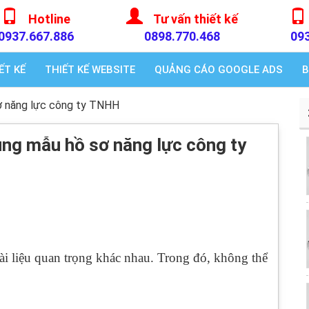
Hotline
Tư vấn thiết kế
0937.667.886
0898.770.468
09
ẾT KẾ
THIẾT KẾ WEBSITE
QUẢNG CÁO GOOGLE ADS
B
ơ năng lực công ty TNHH
ng mẫu hồ sơ năng lực công ty
 tài liệu quan trọng khác nhau. Trong đó, không thể