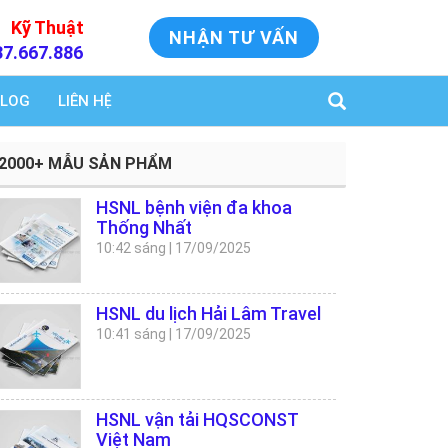
Kỹ Thuật
NHẬN TƯ VẤN
37.667.886
LOG
LIÊN HỆ
2000+ MẪU SẢN PHẨM
HSNL bệnh viện đa khoa
Thống Nhất
10:42 sáng
|
17/09/2025
HSNL du lịch Hải Lâm Travel
10:41 sáng
|
17/09/2025
HSNL vận tải HQSCONST
Việt Nam