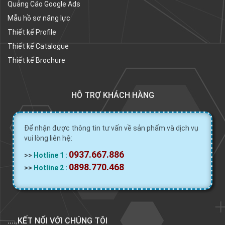
Quảng Cáo Google Ads
Mẫu hồ sơ năng lực
Thiết kế Profile
Thiết kế Catalogue
Thiết kế Brochure
HỖ TRỢ KHÁCH HÀNG
Để nhận được thông tin tư vấn về sản phẩm và dịch vụ
vui lòng liên hệ:
0937.667.886
>>
Hotline 1 :
0898.770.468
>>
Hotline 2 :
.....KẾT NỐI VỚI CHÚNG TÔI